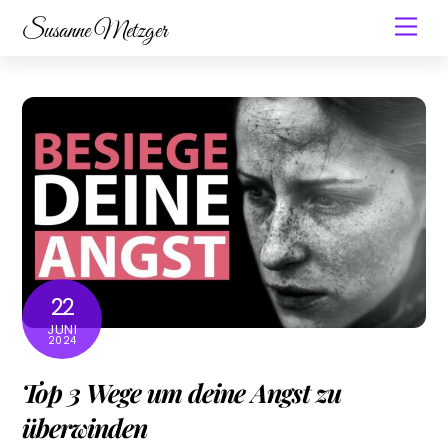
Skip
Men
Susanne Metzger
to
content
22
JUNI
2024
Top 3 Wege um deine Angst zu
überwinden